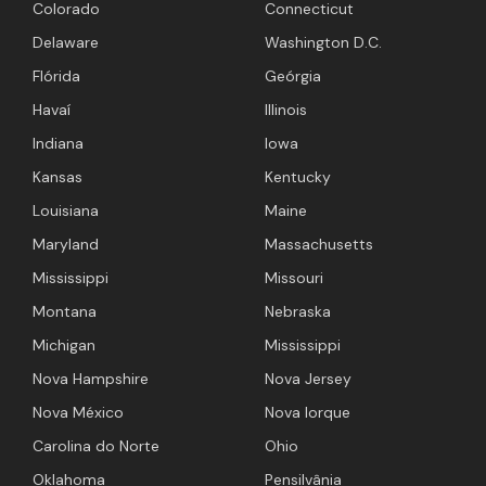
Colorado
Connecticut
Delaware
Washington D.C.
Flórida
Geórgia
Havaí
Illinois
Indiana
Iowa
Kansas
Kentucky
Louisiana
Maine
Maryland
Massachusetts
Mississippi
Missouri
Montana
Nebraska
Michigan
Mississippi
Nova Hampshire
Nova Jersey
Nova México
Nova Iorque
Carolina do Norte
Ohio
Oklahoma
Pensilvânia