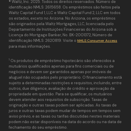
® Waltz, Inc. 2025. Todos os direitos reservados. Número de
identificação NMLS: 2615658. Os empréstimos são feitos pela
Waltz Capital Fund 1, LLC e Waltz Capital Fund 2, LLC em todos
os estados, exceto no Arizona. No Arizona, os empréstimos
são originados pela Waltz Mortgages, LLC, licenciada pelo
Departamento de Instituições Financeiras do Arizona sob a
Licença do Mortgage Banker, No. BK-2001372, Número de
identificação NMLS: 2620819. Visite o
NMLS Consumer Access
para mais informações.
1
Os produtos de empréstimo hipotecário são oferecidos a
mutuários qualificados apenas para fins comerciais ou de
negócios e devem ser garantidos apenas por imóveis de
aluguel não ocupados pelo proprietário. O financiamento está
sujeito a determinadas restrições e requisitos, incluindo, entre
outros, due diligence, avaliação de crédito e aprovação da
propriedade em questão. Para se qualificar, os mutuários
devem atender aos requisitos de subscrição. Taxas de
originação e outras taxas podem ser aplicadas. As taxas de
juros e outras taxas podem mudar de tempos em tempos sem
aviso prévio, e as taxas ou tarifas discutidas nestes materiais
podem não estar disponíveis na data do acordo ou na data de
fechamento do seu empréstimo.