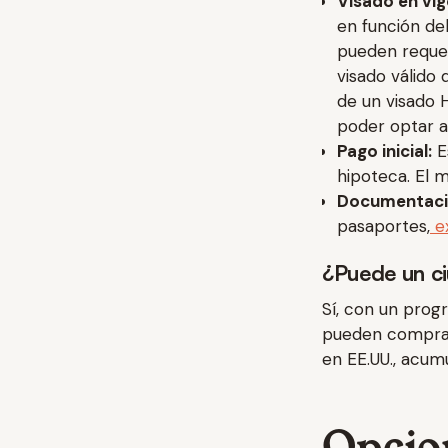
Visado en vi
en función del
pueden requer
visado válido
de un visado 
poder optar a
Pago inicial:
Es
hipoteca. El 
Documentaci
pasaportes,
ex
¿Puede un c
Sí, con un prog
pueden comprar 
en EE.UU., acum
Opcio