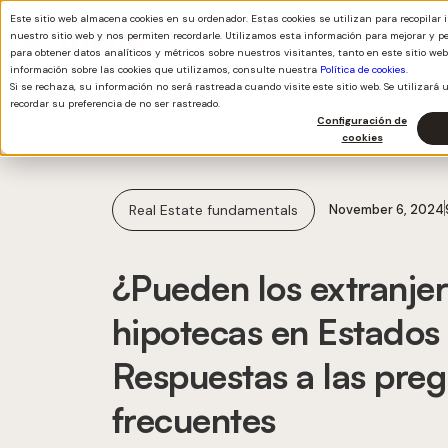
Este sitio web almacena cookies en su ordenador. Estas cookies se utilizan para recopilar
nuestro sitio web y nos permiten recordarle. Utilizamos esta información para mejorar y p
para obtener datos analíticos y métricos sobre nuestros visitantes, tanto en este sitio w
información sobre las cookies que utilizamos, consulte nuestra
Política de cookies
.
Si se rechaza, su información no será rastreada cuando visite este sitio web. Se utilizar
recordar su preferencia de no ser rastreado.
Configuración de
cookies
Real Estate fundamentals
November 6, 2024
¿Pueden los extranje
hipotecas en Estados
Respuestas a las pre
frecuentes