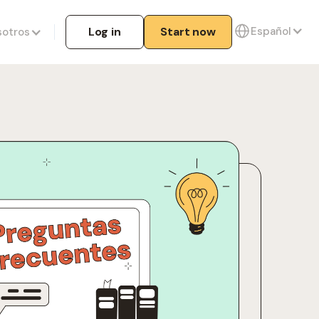
Español
Log in
Start now
sotros