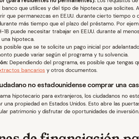
gor (para residentes no permanentes):
Los requisitos de
 banco que utilices y del tipo de hipoteca que solicites. 
ir que permanezcas en EE.UU. durante cierto tiempo o 
 durante más tiempo que el plazo del préstamo. Por ejempl
H-1B puede necesitar trabajar en EE.UU. durante al meno
 una hipoteca.
 posible que se te solicite un pago inicial por adelantado
monto puede variar según el programa y tu solvencia.
ón:
Dependiendo del programa, es posible que tengas q
tractos bancarios
y otros documentos.
iudadano no estadounidense comprar una cas
rama hipotecario para extranjeros, los ciudadanos no es
una propiedad en Estados Unidos. Esto abre las puertas
ular patrimonio y disfrutar de oportunidades de inversión
nes de financiación p