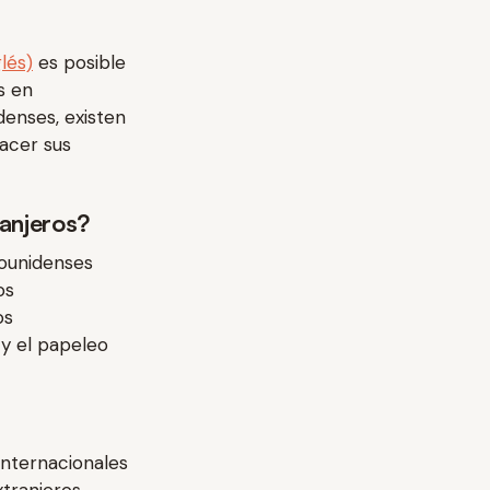
lés)
es posible
s en
denses, existen
acer sus
anjeros?
dounidenses
os
os
 y el papeleo
internacionales