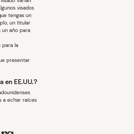
 visado varían
Algunos visados
que tengas un
o, un titular
s un año para
 para la
ue presentar
a en EE.UU.?
tadounidenses
 a echar raíces
.
ara