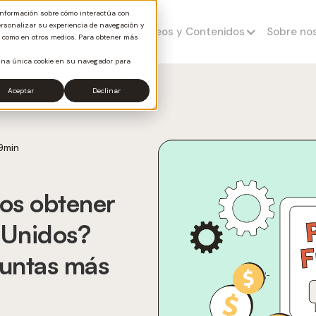
 información sobre cómo interactúa con
ersonalizar su experiencia de navegación y
Invierte con Waltz
Videos y Contenidos
Sobre no
eb como en otros medios. Para obtener más
á una única cookie en su navegador para
Aceptar
Declinar
9
min
ros obtener
 Unidos?
guntas más