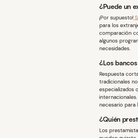
¿Puede un ex
¡Por supuesto!
S
para los extran
comparación con
algunos program
necesidades.
¿Los bancos
Respuesta cort
tradicionales n
especializados 
internacionales
necesario para 
¿Quién prest
Los prestamista