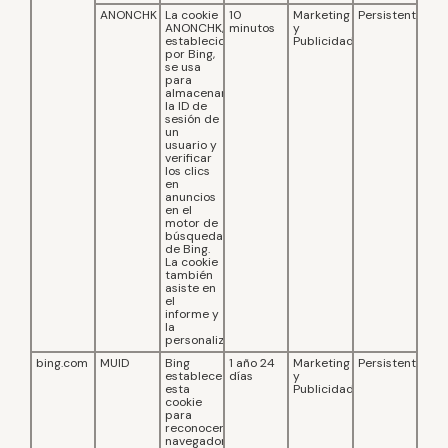
ANONCHK
La cookie
10
Marketing
Persistente
ANONCHK,
minutos
y
establecida
Publicidad
por Bing,
se usa
para
almacenar
la ID de
sesión de
un
usuario y
verificar
los clics
en
anuncios
en el
motor de
búsqueda
de Bing.
La cookie
también
asiste en
el
informe y
la
personalización.
bing.com
MUID
Bing
1 año 24
Marketing
Persistente
establece
días
y
esta
Publicidad
cookie
para
reconocer
navegadores