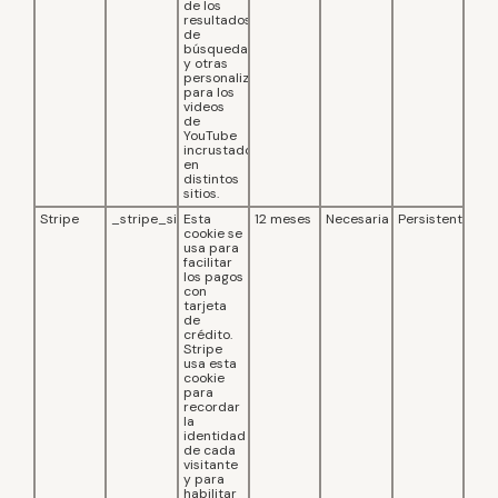
de los
resultados
de
búsqueda
y otras
personalizaciones
para los
videos
de
YouTube
incrustados
en
distintos
sitios.
Stripe
_stripe_sid
Esta
12 meses
Necesaria
Persistente
cookie se
usa para
facilitar
los pagos
con
tarjeta
de
crédito.
Stripe
usa esta
cookie
para
recordar
la
identidad
de cada
visitante
y para
habilitar