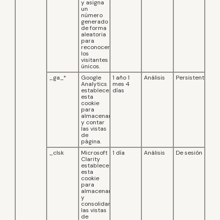
y asigna
un
número
generado
de forma
aleatoria
para
reconocer
los
visitantes
únicos.
_ga_*
Google
1 año 1
Análisis
Persistente
Analytics
mes 4
establece
días
esta
cookie
para
almacenar
y contar
las vistas
de
página.
_clsk
Microsoft
1 día
Análisis
De sesión
Clarity
establece
esta
cookie
para
almacenar
y
consolidar
las vistas
de