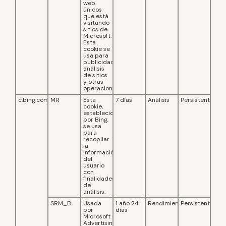
web
únicos
que está
visitando
sitios de
Microsoft.
Esta
cookie se
usa para
publicidad,
análisis
de sitios
y otras
operaciones.
c.bing.com
MR
Esta
7 días
Análisis
Persistente
cookie,
establecida
por Bing,
se usa
para
recopilar
la
información
del
usuario
con
finalidades
de
análisis.
SRM_B
Usada
1 año 24
Rendimiento
Persistente
por
días
Microsoft
Advertising