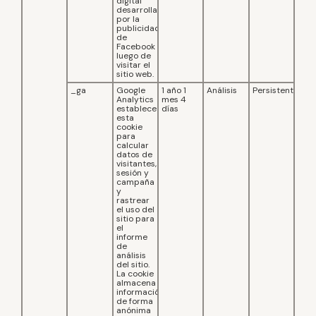
digital
desarrollada
por la
publicidad
de
Facebook
luego de
visitar el
sitio web.
_ga
Google
1 año 1
Análisis
Persistente
Analytics
mes 4
establece
días
esta
cookie
para
calcular
datos de
visitantes,
sesión y
campaña
y
rastrear
el uso del
sitio para
el
informe
de
análisis
del sitio.
La cookie
almacena
información
de forma
anónima