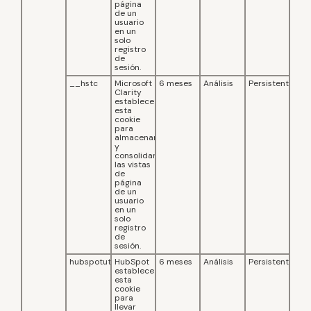
página
de un
usuario
en un
solo
registro
de
sesión.
__hstc
Microsoft
6 meses
Análisis
Persistente
Clarity
establece
esta
cookie
para
almacenar
y
consolidar
las vistas
de
página
de un
usuario
en un
solo
registro
de
sesión.
hubspotutk
HubSpot
6 meses
Análisis
Persistente
establece
esta
cookie
para
llevar