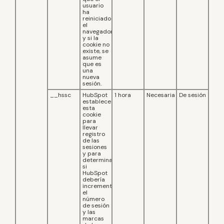
usuario
ha
reiniciado
el
navegador
y si la
cookie no
existe, se
asume
que es
una
nueva
sesión.
__hssc
HubSpot
1 hora
Necesaria
De sesión
establece
esta
cookie
para
llevar
registro
de las
sesiones
y para
determinar
si
HubSpot
debería
incrementar
el
número
de sesión
y las
marcas