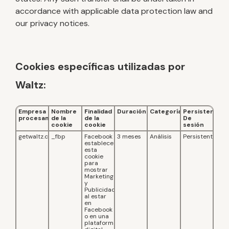
accordance with applicable data protection law and
our privacy notices.
Cookies específicas utilizadas por
Waltz:
Empresa de
Nombre
Finalidad
Duración
Categoría
Persistente/
procesamiento
de la
de la
De
cookie
cookie
sesión
getwaltz.com
_fbp
Facebook
3 meses
Análisis
Persistente
establece
esta
cookie
para
mostrar
Marketing
y
Publicidad
al estar
en
Facebook
o en una
plataforma