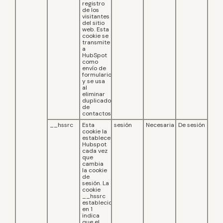
registro
de los
visitantes
del sitio
web. Esta
cookie se
transmite
a
HubSpot
como
envío de
formulario
y se usa
al
eliminar
duplicados
de
contactos.
__hssrc
Esta
sesión
Necesaria
De sesión
cookie la
establece
Hubspot
cada vez
que
cambia
la cookie
de
sesión. La
cookie
__hssrc
establecida
en 1
indica
que el