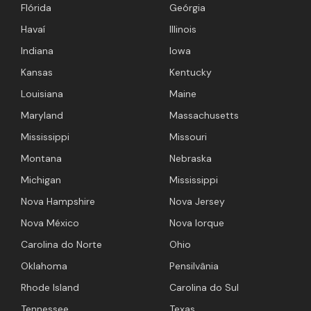
Flórida
Geórgia
Havaí
Illinois
Indiana
Iowa
Kansas
Kentucky
Louisiana
Maine
Maryland
Massachusetts
Mississippi
Missouri
Montana
Nebraska
Michigan
Mississippi
Nova Hampshire
Nova Jersey
Nova México
Nova Iorque
Carolina do Norte
Ohio
Oklahoma
Pensilvânia
Rhode Island
Carolina do Sul
Tennessee
Texas