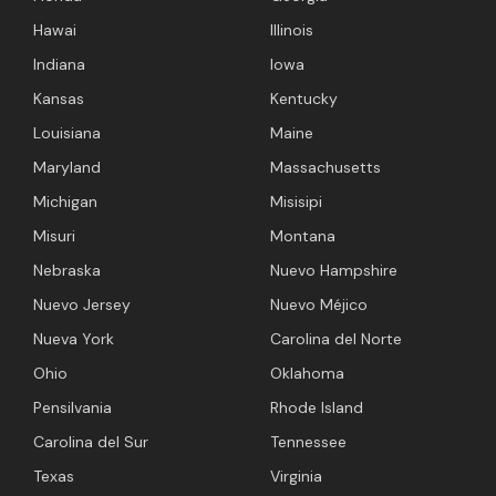
Hawai
Illinois
Indiana
Iowa
Kansas
Kentucky
Louisiana
Maine
Maryland
Massachusetts
Michigan
Misisipi
Misuri
Montana
Nebraska
Nuevo Hampshire
Nuevo Jersey
Nuevo Méjico
Nueva York
Carolina del Norte
Ohio
Oklahoma
Pensilvania
Rhode Island
Carolina del Sur
Tennessee
Texas
Virginia