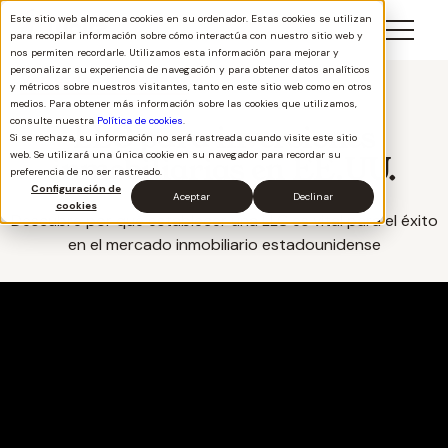
Este sitio web almacena cookies en su ordenador. Estas cookies se utilizan
para recopilar información sobre cómo interactúa con nuestro sitio web y
nos permiten recordarle. Utilizamos esta información para mejorar y
personalizar su experiencia de navegación y para obtener datos analíticos
Ver todos los videos
y métricos sobre nuestros visitantes, tanto en este sitio web como en otros
medios. Para obtener más información sobre las cookies que utilizamos,
consulte nuestra
Política de cookies
.
LLC para inversiones
Si se rechaza, su información no será rastreada cuando visite este sitio
web. Se utilizará una única cookie en su navegador para recordar su
inmobiliarias en EE.UU.
preferencia de no ser rastreado.
Configuración de
Aceptar
Declinar
cookies
Descubre por qué establecer una LLC es vital para el éxito
en el mercado inmobiliario estadounidense