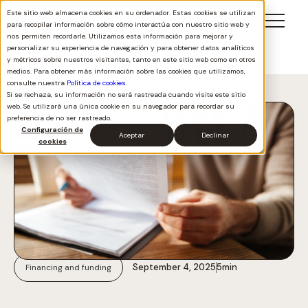
Este sitio web almacena cookies en su ordenador. Estas cookies se utilizan
para recopilar información sobre cómo interactúa con nuestro sitio web y
nos permiten recordarle. Utilizamos esta información para mejorar y
personalizar su experiencia de navegación y para obtener datos analíticos
y métricos sobre nuestros visitantes, tanto en este sitio web como en otros
medios. Para obtener más información sobre las cookies que utilizamos,
consulte nuestra
Política de cookies
.
Volver a todos
Si se rechaza, su información no será rastreada cuando visite este sitio
web. Se utilizará una única cookie en su navegador para recordar su
preferencia de no ser rastreado.
Configuración de
Aceptar
Declinar
cookies
September 4, 2025
5
min
Financing and funding