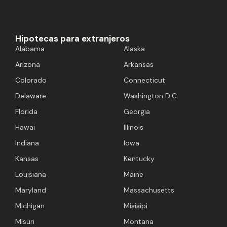
Hipotecas para extranjeros
Alabama
Alaska
Arizona
Arkansas
Colorado
Connecticut
Delaware
Washington D.C.
Florida
Georgia
Hawai
Illinois
Indiana
Iowa
Kansas
Kentucky
Louisiana
Maine
Maryland
Massachusetts
Michigan
Misisipi
Misuri
Montana