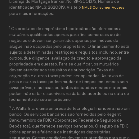
Licença do Mortgage Banker, No. BK-2001372, Número de
identificação NMLS: 2620819. Visite o
NMLS Consumer Access
para mais informações.
1
Os produtos de empréstimo hipotecário são oferecidos a
mutuários qualificados apenas para fins comerciais ou de
negócios e devem ser garantidos apenas por imóveis de
aluguel não ocupados pelo proprietário. O financiamento está
sujeito a determinadas restrições e requisitos, incluindo, entre
outros, due diligence, avaliação de crédito e aprovação da
propriedade em questão. Para se qualificar, os mutuários
devem atender aos requisitos de subscrição. Taxas de
originação e outras taxas podem ser aplicadas. As taxas de
juros e outras taxas podem mudar de tempos em tempos sem
aviso prévio, e as taxas ou tarifas discutidas nestes materiais
podem não estar disponíveis na data do acordo ou na data de
fechamento do seu empréstimo.
2
A Waltz, Inc. é uma empresa de tecnologia financeira, não um
banco. Os serviços bancários são fornecidos pelo Regent
Bank, membro da FDIC (Corporação Federal de Seguros de
Depósitos), que fornece serviços bancários. O seguro da FDIC
cobre apenas a falência de instituições depositárias
seguradas. Certas condições devem ser atendidas para que o