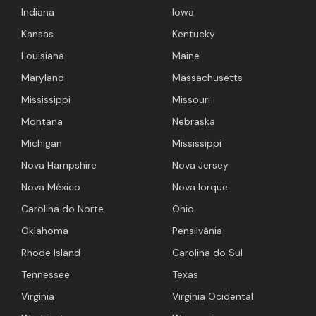
Indiana
Iowa
Kansas
Kentucky
Louisiana
Maine
Maryland
Massachusetts
Mississippi
Missouri
Montana
Nebraska
Michigan
Mississippi
Nova Hampshire
Nova Jersey
Nova México
Nova Iorque
Carolina do Norte
Ohio
Oklahoma
Pensilvânia
Rhode Island
Carolina do Sul
Tennessee
Texas
Virgínia
Virgínia Ocidental