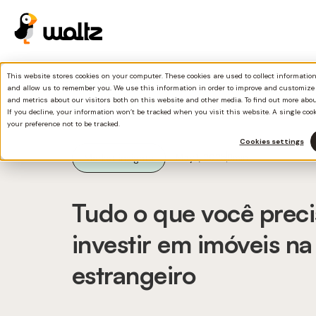
This website stores cookies on your computer. These cookies are used to collect informati
and allow us to remember you. We use this information in order to improve and customize
and metrics about our visitors both on this website and other media. To find out more abo
If you decline, your information won’t be tracked when you visit this website. A single coo
your preference not to be tracked.
Cookies settings
Market insights
May 1, 2025
8
min
Tudo o que você preci
investir em imóveis n
estrangeiro