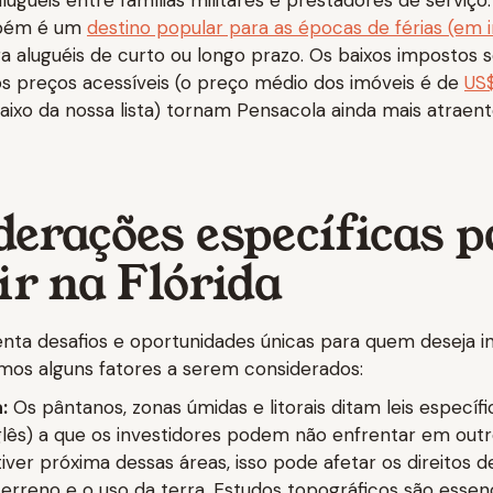
uguéis entre famílias militares e prestadores de serviço.
mbém é um
destino popular para as épocas de férias (em i
ra aluguéis de curto ou longo prazo. Os baixos impostos 
s preços acessíveis (o preço médio dos imóveis é de
US
baixo da nossa lista) tornam Pensacola ainda mais atraen
derações específicas 
ir na Flórida
enta desafios e oportunidades únicas para quem deseja i
emos alguns fatores a serem considerados:
:
Os pântanos, zonas úmidas e litorais ditam leis específ
glês) a que os investidores podem não enfrentar em outr
iver próxima dessas áreas, isso pode afetar os direitos d
terreno e o uso da terra. Estudos topográficos são essenc