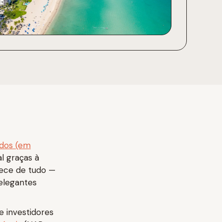
idos (em
l graças à
erece de tudo —
elegantes
e investidores