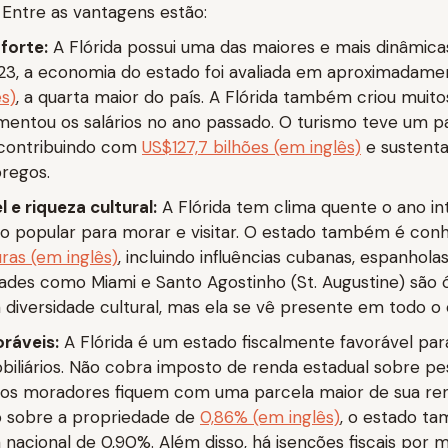
 Entre as vantagens estão:
forte:
A Flórida possui uma das maiores e mais dinâmic
23, a economia do estado foi avaliada em aproximadam
ês)
, a quarta maior do país. A Flórida também criou muit
entou os salários no ano passado. O turismo teve um p
 contribuindo com
US$127,7 bilhões (em inglês)
e sustenta
regos.
 e riqueza cultural:
A Flórida tem clima quente o ano int
o popular para morar e visitar. O estado também é con
ras (em inglês)
, incluindo influências cubanas, espanholas
ades como Miami e Santo Agostinho (St. Augustine) são 
diversidade cultural, mas ela se vê presente em todo o 
oráveis:
A Flórida é um estado fiscalmente favorável para
obiliários. Não cobra imposto de renda estadual sobre pes
 os moradores fiquem com uma parcela maior de sua r
o sobre a propriedade de
0,86% (em inglês)
, o estado t
 nacional de 0,90%. Além disso, há isenções fiscais por 