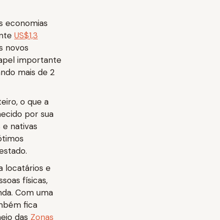
as economias
ente
US$1,3
os novos
apel importante
ndo mais de 2
eiro, o que a
hecido por sua
 e nativas
ótimos
estado.
 locatários e
soas físicas,
enda. Com uma
ambém fica
meio das
Zonas