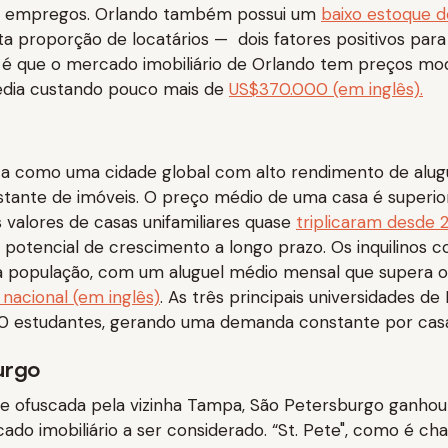
e empregos. Orlando também possui um
baixo estoque d
a proporção de locatários — dois fatores positivos para 
 é que o mercado imobiliário de Orlando tem preços mo
dia custando pouco mais de
US$370.000 (em inglês).
ca como uma cidade global com alto rendimento de alug
stante de imóveis. O preço médio de uma casa é superio
s valores de casas unifamiliares quase
triplicaram desde 2
u potencial de crescimento a longo prazo. Os inquilinos 
a população, com um aluguel médio mensal que supera o
nacional (em inglês)
. As três principais universidades d
0 estudantes, gerando uma demanda constante por casas
urgo
 ofuscada pela vizinha Tampa, São Petersburgo ganhou
do imobiliário a ser considerado. “St. Pete", como é c