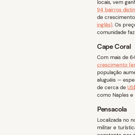
locais, vem gan
94 bairros disti
de cresciment
inglês)
. Os preç
comunidade faze
Cape Coral
Com mais de 64
crescimento (em
população aum
aluguéis — espe
de cerca de
US
como Naples e 
Pensacola
Localizada no n
militar e turís