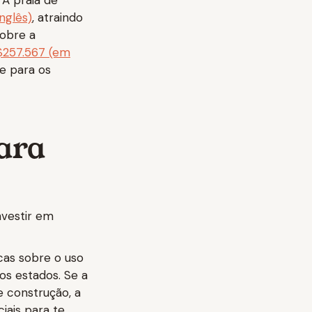
 A praia de
nglês)
, atraindo
sobre a
$257.567 (em
te para os
para
nvestir em
icas sobre o uso
os estados. Se a
e construção, a
iais para te