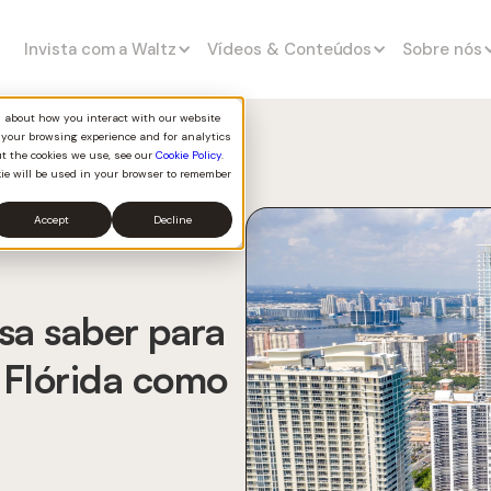
Invista com a Waltz
Vídeos & Conteúdos
Sobre nós
on about how you interact with our website
 your browsing experience and for analytics
ut the cookies we use, see our
Cookie Policy
.
kie will be used in your browser to remember
Accept
Decline
sa saber para
a Flórida como