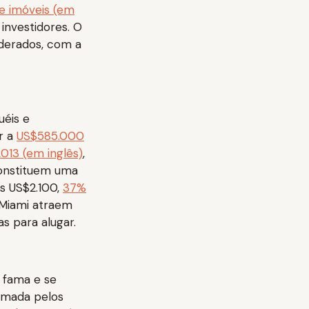
e imóveis (em
investidores. O
derados, com a
uéis e
r a
US$585.000
013 (em inglês)
,
constituem uma
s US$2.100,
37%
e Miami atraem
 para alugar.
 fama e se
hamada pelos