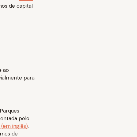
os de capital
e ao
ialmente para
 Parques
mentada pelo
 (em inglês)
.
ermos de