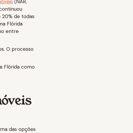
móveis
(NAR,
 continuou
o 20% de todas
na Flórida
no entre
os. O processo
na Flórida como
móveis
 uma das opções