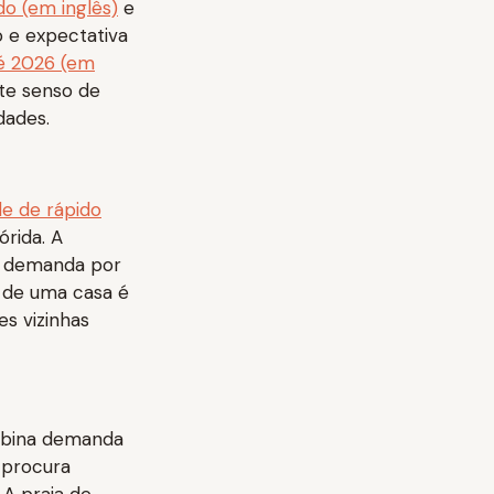
do (em inglês)
e
 e expectativa
é 2026 (em
rte senso de
dades.
de de rápido
órida. A
a demanda por
o de uma casa é
s vizinhas
ombina demanda
o procura