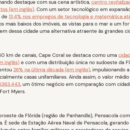
hando destaque com sua cena artística,
centro revitaliza
ntos (em inglês)
. Com um setor tecnológico em expansão
o de
13,4% nos empregos de tecnologia e matemática at
os mais baixos dos imóveis, as vistas para o mar e um fo
m dessa cidade uma alternativa atraente às grandes ci
0 km de canais, Cape Coral se destaca como uma
cida
 inglês)
e com uma distribuição única no sudoeste da Fl
entou
26% na última década (em inglês)
, impulsionando 
cialmente casas unifamiliares. Ainda assim, o valor médi
$363.443
, um ótimo negócio em comparação com cidade
Fort Myers.
oroeste da Flórida (região de Panhandle), Pensacola c
tica. É sede da Estação Aérea Naval de Pensacola, gerand