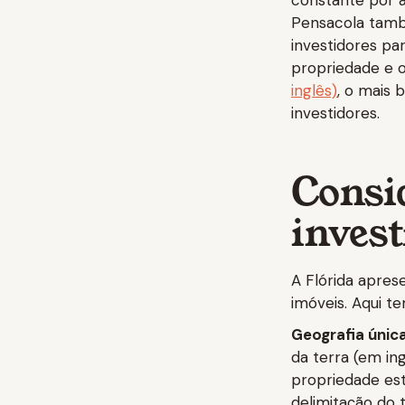
constante por al
Pensacola ta
investidores pa
propriedade e o
inglês)
, o mais 
investidores.
Consi
invest
A Flórida apres
imóveis. Aqui t
Geografia única
da terra (em in
propriedade est
delimitação do 