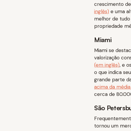
crescimento d
inglês)
e uma alt
melhor de tudo
propriedade mé
Miami
Miami se desta
valorização con
(em inglês)
, e o
o que indica se
grande parte d
acima da média 
cerca de 80.00
São Petersb
Frequentemente
tornou um merca